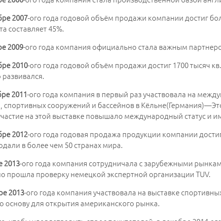
бре 2007
-ого года годовой объём продажи компании достиг бол
та составляет 45%.
ре 2009
-ого года компания официально стала важным партнер
бре 2010
-ого года годовой объём продажи достиг 1700 тысяч кв
 развивался.
бре 2011
-ого года компания в первый раз участвовала на меж
, спортивных сооружений и бассейнов в Кёльне(Германия)―Это
участие на этой выставке повышало международный статус и и
бре 2012
-ого года годовая продажа продукции компании достиг
одали в более чем 50 странах мира.
е 2013
-ого года компания сотрудничала с зарубежными рынка
о прошла проверку немецкой экспертной организации TUV.
ре 2013
-ого года компания участвовала на выставке спортивных
о основу для открытия американского рынка.