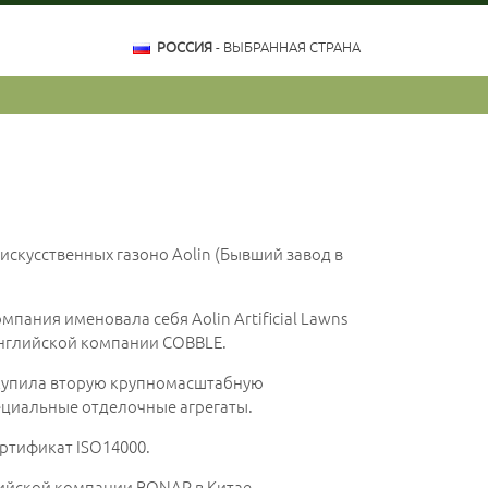
РОССИЯ
- ВЫБРАННАЯ СТРАНА
 искусственных газоно Aolin (Бывший завод в
мпания именовала себя Aolin Artificial Lawns
английской компании COBBLE.
и купила вторую крупномасштабную
циальные отделочные агрегаты.
ертификат ISO14000.
лийской компании BONAR в Китае.