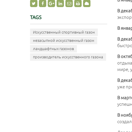
В дека
TAGS
экспор
В янва
Искусственный спортивный газон
В дека
незасыпной искусственный газон
быстро
ландшафтных газонов
В октя
производитель искусственного газона
отдыха
мире, 
В дека
уже пр
В март
успешн
В нояб
создал