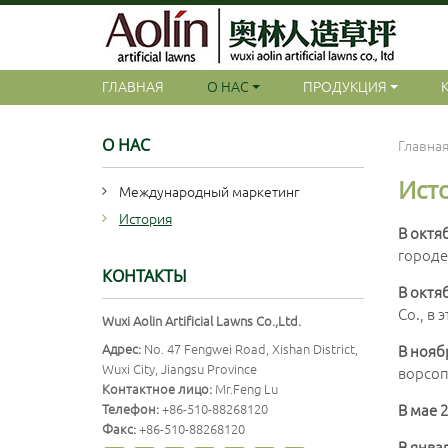
ГЛАВНАЯ
О НАС
ПРОДУКЦИЯ
О НАС
Главна
Ист
Международный маркетинг
История
В октя
городе
КОНТАКТЫ
В октя
Co., в
Wuxi Aolin Artificial Lawns Co.,Ltd.
Адрес:
No. 47 Fengwei Road, Xishan District,
В нояб
Wuxi City, Jiangsu Province
ворсоп
Контактное лицо:
Mr.Feng Lu
Телефон:
+86-510-88268120
В мае 
Факс:
+86-510-88268120
В янва