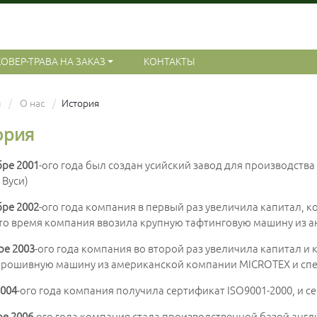
КОВЕР-ТРАВА НА ЗАКАЗ
КОНТАКТЫ
я
О нас
История
ория
бре 2001
-ого года был создан усийский завод для производства
 Вуси)
бре 2002
-ого года компания в первый раз увеличила капитал, ко
 это время компания ввозила крупную тафтинговую машину из 
ре 2003
-ого года компания во второй раз увеличила капитал 
рошивную машину из американской компании MICROTEX и спе
2004
-ого года компания получила сертификат ISO9001-2000, и с
ре 2006
-ого года компания стала производственной базой анг