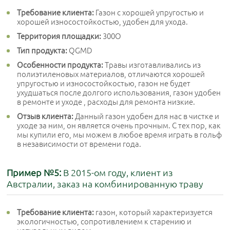
Требование клиента:
Газон с хорошей упругостью и
хорошей износостойкостью, удобен для ухода.
Территория площадки:
300O
Тип продукта:
QGMD
Особенности продукта:
Травы изготавливались из
полиэтиленовых материалов, отличаются хорошей
упругостью и износостойкостью, газон не будет
ухудшаться после долгого использования, газон удобен
в ремонте и уходе , расходы для ремонта низкие.
Отзыв клиента:
Данный газон удобен для нас в чистке и
уходе за ним, он является очень прочным. С тех пор, как
мы купили его, мы можем в любое время играть в гольф
в независимости от времени года.
Пример №5:
В 2015-ом году, клиент из
Австралии, заказ на комбинированную траву
Требование клиента:
газон, который характеризуется
экологичностью, сопротивлением к старению и