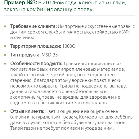
Пример №3:
В 2014-ом году, клиент из Англии,
заказ на комбинированную траву.
Требование клиента:
Импортные искусственные травы с
долгим сроком службы и мягкостью, стойкостью к УФ
излучению.
Территория площадки:
1000O
Тип продукта:
MSD-35
Особенности продукта:
Травы изготавливались из
полиэтиленовых и полипропиленовых материалов,
такой газон имеет яркий цвет, он не подвержен
старению, благодаря этому ворсинки практически
невозможно вырвать. Травы не подвержены выпаду,
данный газон является очень безопасным и
экологичным, травы не вредны для здоровья и не
содержат в себе никаких тяжёлых металлов.
Отзыв клиента:
Цвет и ощущение на ощупь очень
близки к натуральным травам, Комфортен для ребёнка
даже в случае, когда он без обуви наступает на газон.
Такой газон не требует поливки и ухода за ним.