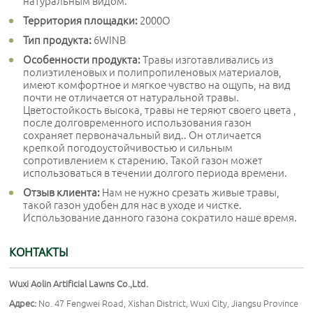
натуральным видом.
Территория площадки:
2000O
Тип продукта:
6WINB
Особенности продукта:
Травы изготавливались из
полиэтиленовых и полипропиленовых материалов,
имеют комфортное и мягкое чувство на ощупь, на вид
почти не отличается от натуральной травы.
Цветостойкость высока, травы не теряют своего цвета ,
после долговременного использования газон
сохраняет первоначальный вид.. Он отличается
крепкой погодоустойчивостью и сильным
сопротивлением к старению. Такой газон может
использоваться в течении долгого периода времени.
Отзыв клиента:
Нам не нужно срезать живые травы,
такой газон удобен для нас в уходе и чистке.
Использование данного газона сократило наше время.
КОНТАКТЫ
Wuxi Aolin Artificial Lawns Co.,Ltd.
Адрес:
No. 47 Fengwei Road, Xishan District, Wuxi City, Jiangsu Province