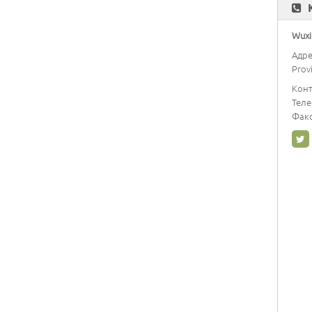
Wuxi 
Адре
Prov
Конт
Тел
Факс