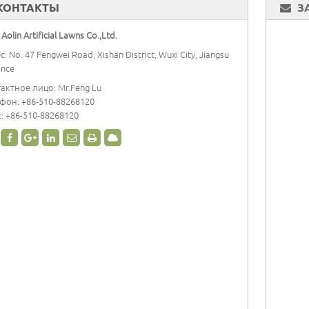
КОНТАКТЫ
З
Aolin Artificial Lawns Co.,Ltd.
с: No. 47 Fengwei Road, Xishan District, Wuxi City, Jiangsu
ince
актное лицо: Mr.Feng Lu
ефон:
+86-510-88268120
: +86-510-88268120