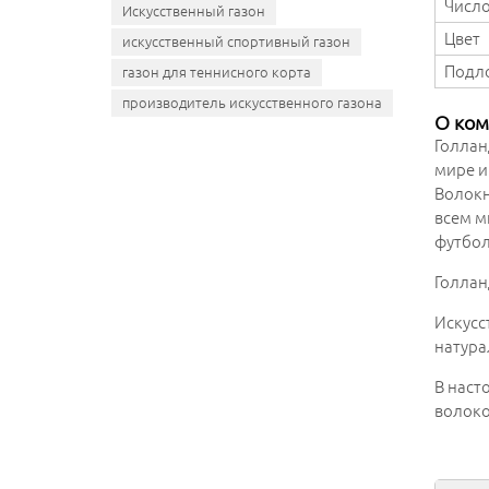
Число
Искусственный газон
Цвет
искусственный спортивный газон
Подл
газон для теннисного корта
производитель искусственного газона
О ком
Голлан
мире и
Волокн
всем м
футбол
Голлан
Искусс
натура
В наст
волоко