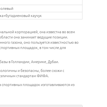
полевый
ка+бутадиеновый каучук
ональной корпорацией, она известна во всем
 области она занимает ведущие позиции.
енного газона, оно пользуется известностью во
спортивных площадок, в том числе для
базы в Голландии, Америке, Дубаи.
кологичны и безопасны, более схожи с
различным стандартам ФИФА.
нов спортивных площадок изготавливаются из