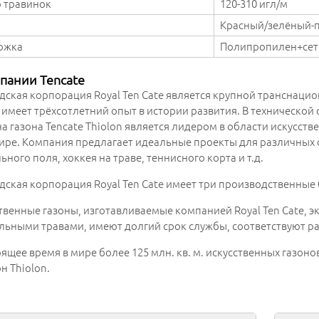
 травинок
120-310 игл/м
Красный/зелёный-
ожка
Полипропилен+сет
пании Tencate
дская корпорация Royal Ten Cate является крупной транснаци
 имеет трёхсотлетний опыт в истории развития. В технической
а газона Tencate Thiolon является лидером в области искусств
ире. Компания предлагает идеальные проекты для различных 
ьного поля, хоккея на траве, теннисного корта и т.д.
дская корпорация Royal Ten Cate имеет три производственные 
твенные газоны, изготавливаемые компанией Royal Ten Cate, э
льными травами, имеют долгий срок службы, соответствуют 
оящее время в мире более 125 млн. кв. м. искусственных газо
н Thiolon.