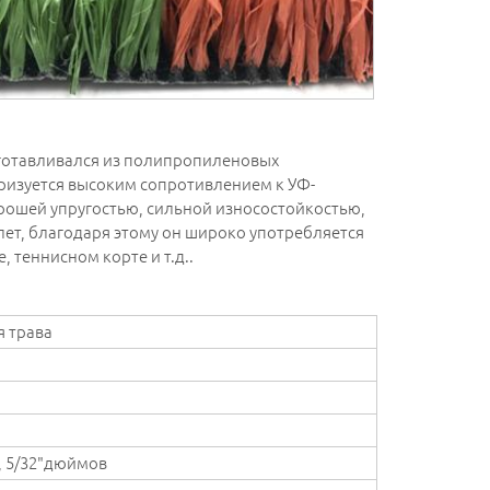
зготавливался из полипропиленовых
ризуется высоким сопротивлением к УФ-
орошей упругостью, сильной износостойкостью,
лет, благодаря этому он широко употребляется
 теннисном корте и т.д..
 трава
6", 5/32"дюймов