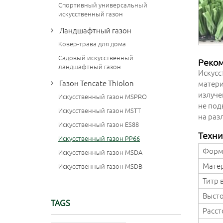
Спортивный универсальный
искусственный газон
Ландшафтный газон
Ковер-трава для дома
Садовый искусственный
Реко
ландшафтный газон
Искусс
Газон Tencate Thiolon
матери
излуче
Искусственный газон MSPRO
не под
Искусственный газон MSTT
на раз
Искусственный газон ES88
Техни
Искусственный газон PP66
Форм
Искусственный газон MSDA
Мате
Искусственный газон MSDB
Титр 
Высто
TAGS
Расст