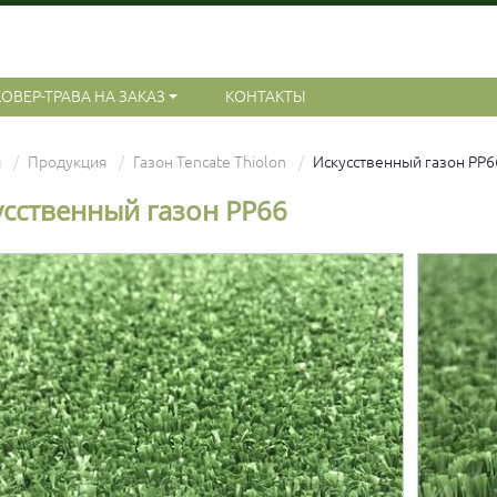
КОВЕР-ТРАВА НА ЗАКАЗ
КОНТАКТЫ
я
Продукция
Газон Tencate Thiolon
Искусственный газон PP6
усственный газон PP66