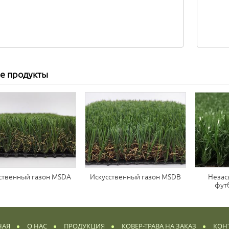
е продукты
ственный газон MSDA
Искусственный газон MSDB
Незас
фут
НАЯ
О НАС
ПРОДУКЦИЯ
КОВЕР-ТРАВА НА ЗАКАЗ
КОН