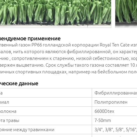
мендуемое применение
твенный газон PP66 голландской корпорации Royal Ten Cate и
алов, нить которого являются фибриллированной, он характе
нию , сопротивлением к старению, низкой себестоимостью, х
вержен выцветанию. Срок службы такого газона составляет 10 
личных спортивных площадках, например на бейсбольном поле,
ческие данные
а
Фибриллированная
риал
Полипропилен
волокна
6600Dtex
та травы
7-50mm
ояние между травинками
3/4", 3/8", 5/8", 5/1