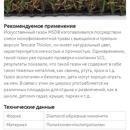
Рекомендуемое применение
Искусственный газон MSDB изготавливался посредством
смеси монофиламентной травы с вьющимся и прямым
ворсом Tencate Thiolon, он имеет натуральный цвет,
характеризуется мягкостью и прочностью. Одновременно,
такой газон уже прошёл проверки компании SGS,
результаты показали, что такой газон не содержит в себе
таких тяжёлых металлов, как свинец, ртуть, хром и т.д.
Газон экологичен и безопасен, дети могут хорошо играть
на нём. В связи с этим он широко употребляется на
различных площадках для отдыха и развлечений, как в
школе, детских садах, крыше, парках и т.д..
Технические данные
Форма
Diamond-образные мононити
Материал
Полиэтилен+полипропилен