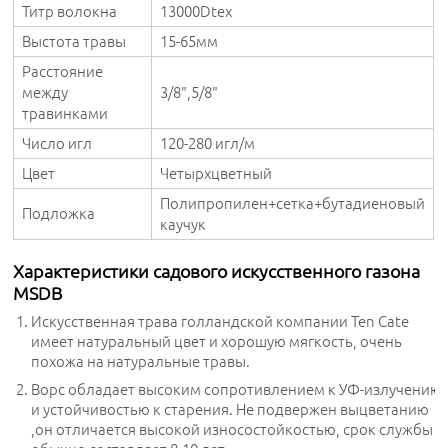
Титр волокна
13000Dtex
Выстота травы
15-65мм
Расстояние
между
3/8",5/8"
травинками
Число игл
120-280 игл/м
Цвет
Четырхцветный
Полипропилен+сетка+бутадиеновый
Подложка
каучук
Характеристики садового искусственного газона
MSDВ
Искусственная трава голландской компании Ten Cate
имеет натуральный цвет и хорошую мягкость, очень
похожа на натуральные травы.
Ворс обладает высоким сопротивлением к УФ-излучению
и устойчивостью к старения. Не подвержен выцветанию
,он отличается высокой износостойкостью, срок службы