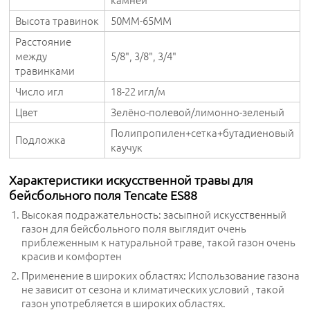
камней
Высота травинок
50MM-65MM
Расстояние
между
5/8", 3/8", 3/4"
травинками
Число игл
18-22 игл/м
Цвет
Зелёно-полевой/лимонно-зеленый
Полипропилен+сетка+бутадиеновый
Подложка
каучук
Характеристики искусственной травы для
бейсбольного поля Tencate ES88
Высокая подражательность: засыпной искусственный
газон для бейсбольного поля выглядит очень
приблеженным к натуральной траве, такой газон очень
красив и комфортен
Применение в широких областях: Использование газона
не зависит от сезона и климатических условий , такой
газон употребляется в широких областях.